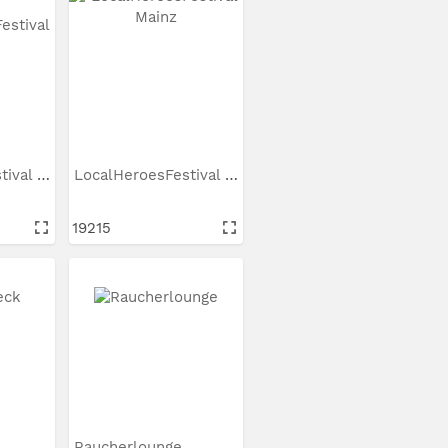
LocalHeroesFestival Mainz
LocalHeroesFestival Mainz
19215
Raucherlounge