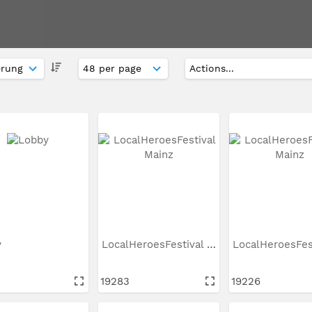
y
LocalHeroesFestival Mainz
19283
19226