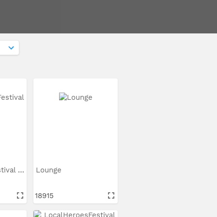
LocalHeroesFestival Mainz
Lounge
18915