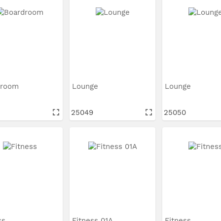
droom
Lounge
Lounge
3
25049
25050
ss
Fitness 01A
Fitness