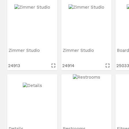
Zimmer Studio
Zimmer Studio
Boar
24913
24914
2503
Details
Restrooms
Fitne