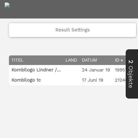
Result Settings
TITEL
LAND
DATUM
ID
T
2
Objekte
Kombilogo Lindner /...
24 Januar 19
19957
Fo
Kombilogo 1c
17 Juni 19
21240
Fo