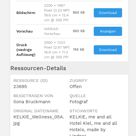
2200 × 1467
Pixel (3.23 MP)
Bildschirm
860 KB
Download
18.6 cm × 12.4
cm @ 300 PPI
Vollbild-
Vorschau
860 KB
Anzeigen
Vorschau
2000 × 1333
Druck
Pixel (2.67 MP)
(niedrige
749 KB
Download
16.9 cm × 11.3
Auflösung)
cm @ 300 PPI
Ressourcen-Details
RESSOURCE (ID)
ZUGRIFF
23695
Offen
BEIGETRAGEN VON
QUELLE
Ilona Bruckmann
Fotograf
ORIGINAL DATEINAME
STICHWORTE
KELKIE_Wellness_05A.
KELKIE, me and all
jpg
Hotel Kiel, me and all
Hotels, made by
Lindner