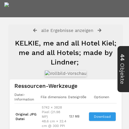
alle Ergebnisse anzeigen
KELKIE, me and all Hotel Kiel;
me and all Hotels; made by
44
Lindner;
Objekte
Ressourcen-Werkzeuge
Datei-
File dimensions
Dateigröße
Optionen
Information
5742 × 3828
Pixel (21.98
Original JPG
MP)
13.1 MB
Download
Datei
48.6 cm × 32.4
cm @ 300 PPI