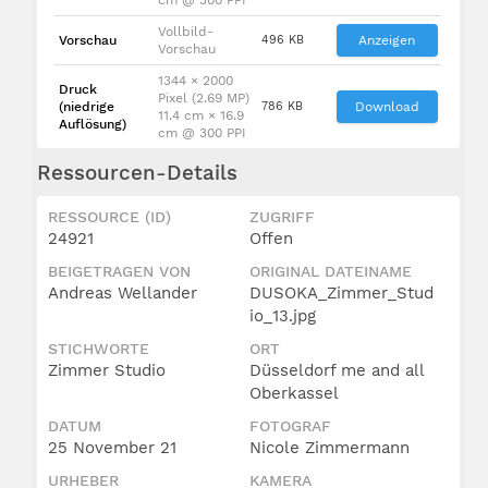
Vollbild-
Vorschau
496 KB
Anzeigen
Vorschau
1344 × 2000
Druck
Pixel (2.69 MP)
(niedrige
786 KB
Download
11.4 cm × 16.9
Auflösung)
cm @ 300 PPI
Ressourcen-Details
RESSOURCE (ID)
ZUGRIFF
24921
Offen
BEIGETRAGEN VON
ORIGINAL DATEINAME
Andreas Wellander
DUSOKA_Zimmer_Stud
io_13.jpg
STICHWORTE
ORT
Zimmer Studio
Düsseldorf me and all
Oberkassel
DATUM
FOTOGRAF
25 November 21
Nicole Zimmermann
URHEBER
KAMERA