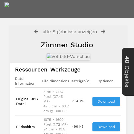
alle Ergebnisse anzeigen
Zimmer Studio
40
Objekte
Ressourcen-Werkzeuge
Datei-
File dimensions
Dateigröße
Optionen
Information
5016 × 7467
Pixel (37.45
Original JPG
MP)
23.4 MB
Download
Datei
42.5 cm × 63.2
cm @ 300 PPI
1075 × 1600
Pixel (1.72 MP)
Bildschirm
496 KB
Download
9.1 cm × 13.5
cm @ 300 PPI