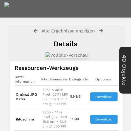
alle Ergebnisse anzeigen
Details
40
Objekte
Ressourcen-Werkzeuge
Datei-
File dimensions
Dateigröße
Optionen
Information
5964 × 3976
Original JPG
Pixel (23.71 MP)
5.9 MB
Download
Datei
50.5 cm × 33.7
cm @ 300 PPI
2200 × 1467
Pixel (3.23 MP)
Bildschirm
1.1 MB
Download
18.6 cm × 12.4
cm @ 300 PPI