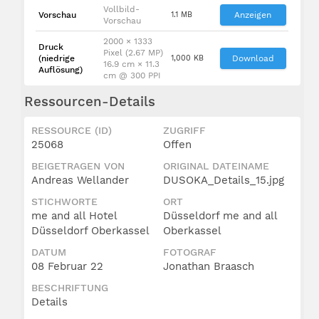
Vollbild-
Vorschau
1.1 MB
Anzeigen
Vorschau
2000 × 1333
Druck
Pixel (2.67 MP)
(niedrige
1,000 KB
Download
16.9 cm × 11.3
Auflösung)
cm @ 300 PPI
Ressourcen-Details
RESSOURCE (ID)
ZUGRIFF
25068
Offen
BEIGETRAGEN VON
ORIGINAL DATEINAME
Andreas Wellander
DUSOKA_Details_15.jpg
STICHWORTE
ORT
me and all Hotel
Düsseldorf me and all
Düsseldorf Oberkassel
Oberkassel
DATUM
FOTOGRAF
08 Februar 22
Jonathan Braasch
BESCHRIFTUNG
Details