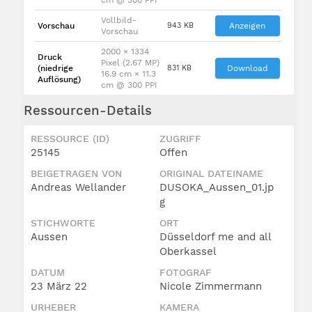
Vollbild-
Vorschau
943 KB
Anzeigen
Vorschau
2000 × 1334
Druck
Pixel (2.67 MP)
(niedrige
831 KB
Download
16.9 cm × 11.3
Auflösung)
cm @ 300 PPI
Ressourcen-Details
RESSOURCE (ID)
ZUGRIFF
25145
Offen
BEIGETRAGEN VON
ORIGINAL DATEINAME
Andreas Wellander
DUSOKA_Aussen_01.jp
g
STICHWORTE
ORT
Aussen
Düsseldorf me and all
Oberkassel
DATUM
FOTOGRAF
23 März 22
Nicole Zimmermann
URHEBER
KAMERA