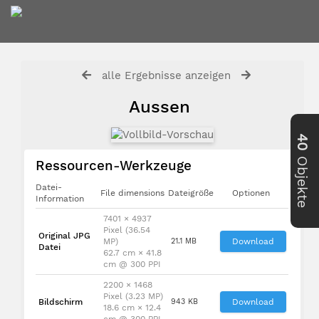
alle Ergebnisse anzeigen
Aussen
40
Objekte
Ressourcen-Werkzeuge
Datei-
File dimensions
Dateigröße
Optionen
Information
7401 × 4937
Pixel (36.54
Original JPG
MP)
21.1 MB
Download
Datei
62.7 cm × 41.8
cm @ 300 PPI
2200 × 1468
Pixel (3.23 MP)
Bildschirm
943 KB
Download
18.6 cm × 12.4
cm @ 300 PPI