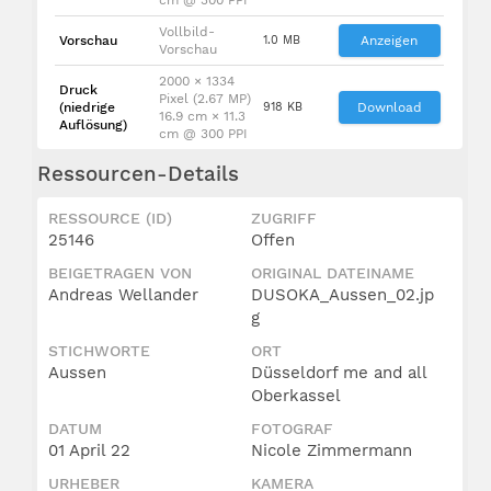
Vollbild-
Vorschau
1.0 MB
Anzeigen
Vorschau
2000 × 1334
Druck
Pixel (2.67 MP)
(niedrige
918 KB
Download
16.9 cm × 11.3
Auflösung)
cm @ 300 PPI
Ressourcen-Details
RESSOURCE (ID)
ZUGRIFF
25146
Offen
BEIGETRAGEN VON
ORIGINAL DATEINAME
Andreas Wellander
DUSOKA_Aussen_02.jp
g
STICHWORTE
ORT
Aussen
Düsseldorf me and all
Oberkassel
DATUM
FOTOGRAF
01 April 22
Nicole Zimmermann
URHEBER
KAMERA