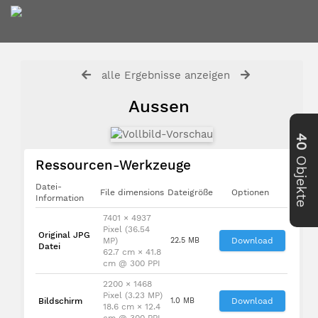
alle Ergebnisse anzeigen
Aussen
40
Objekte
Ressourcen-Werkzeuge
Datei-
File dimensions
Dateigröße
Optionen
Information
7401 × 4937
Pixel (36.54
Original JPG
MP)
22.5 MB
Download
Datei
62.7 cm × 41.8
cm @ 300 PPI
2200 × 1468
Pixel (3.23 MP)
Bildschirm
1.0 MB
Download
18.6 cm × 12.4
cm @ 300 PPI