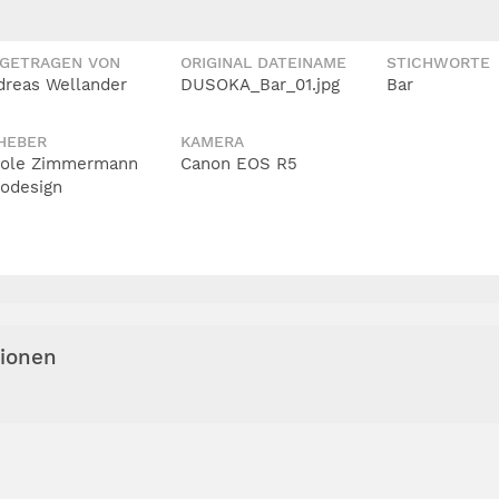
IGETRAGEN VON
ORIGINAL DATEINAME
STICHWORTE
dreas Wellander
DUSOKA_Bar_01.jpg
Bar
HEBER
KAMERA
cole Zimmermann
Canon EOS R5
todesign
tionen