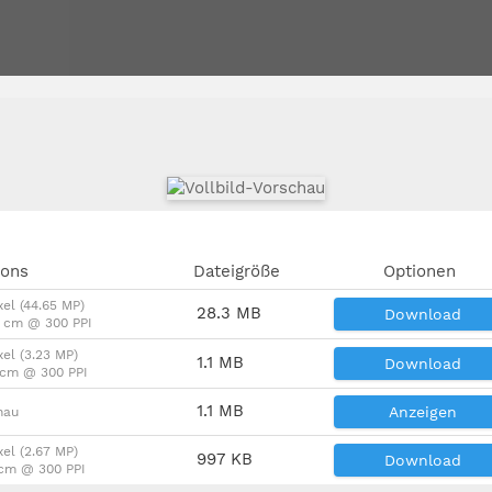
ions
Dateigröße
Optionen
xel (44.65 MP)
28.3 MB
Download
2 cm @ 300 PPI
xel (3.23 MP)
1.1 MB
Download
4 cm @ 300 PPI
1.1 MB
Anzeigen
hau
xel (2.67 MP)
997 KB
Download
 cm @ 300 PPI