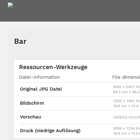
Bar
Ressourcen-Werkzeuge
Datei-Information
File dimens
8182 × 5457 Pi
Original JPG Datei
69.3 cm × 46.
2200 × 1467 Pi
Bildschirm
18.6 cm × 12.
Vorschau
Vollbild-Vorsc
2000 × 1334 Pi
Druck (niedrige Auflösung)
16.9 cm × 11.3