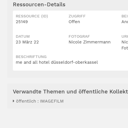
Ressourcen-Details
RESSOURCE (ID)
ZUGRIFF
BE
25149
Offen
An
DATUM
FOTOGRAF
UR
23 März 22
Nicole Zimmermann
Ni
Fo
BESCHRIFTUNG
me and all hotel düsseldorf-oberkassel
Verwandte Themen und öffentliche Kollek
öffentlich : IMAGEFILM