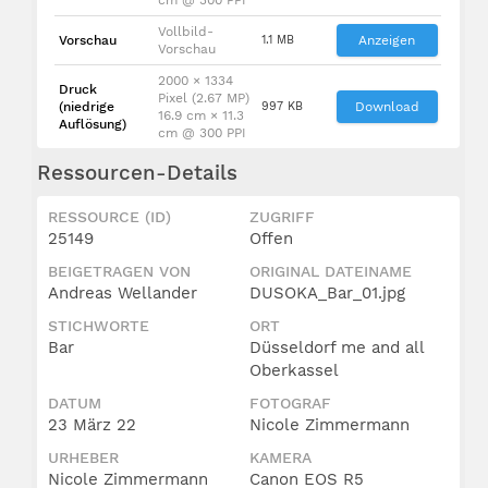
Vollbild-
Vorschau
1.1 MB
Anzeigen
Vorschau
2000 × 1334
Druck
Pixel (2.67 MP)
(niedrige
997 KB
Download
16.9 cm × 11.3
Auflösung)
cm @ 300 PPI
Ressourcen-Details
RESSOURCE (ID)
ZUGRIFF
25149
Offen
BEIGETRAGEN VON
ORIGINAL DATEINAME
Andreas Wellander
DUSOKA_Bar_01.jpg
STICHWORTE
ORT
Bar
Düsseldorf me and all
Oberkassel
DATUM
FOTOGRAF
23 März 22
Nicole Zimmermann
URHEBER
KAMERA
Nicole Zimmermann
Canon EOS R5