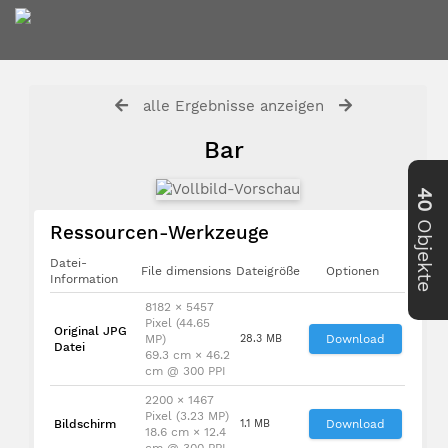
alle Ergebnisse anzeigen
Bar
40
Objekte
Ressourcen-Werkzeuge
Datei-
File dimensions
Dateigröße
Optionen
Information
8182 × 5457
Pixel (44.65
Original JPG
MP)
28.3 MB
Download
Datei
69.3 cm × 46.2
cm @ 300 PPI
2200 × 1467
Pixel (3.23 MP)
Bildschirm
1.1 MB
Download
18.6 cm × 12.4
cm @ 300 PPI