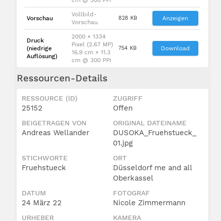
Vollbild-
Vorschau
828 KB
Anzeigen
Vorschau
2000 × 1334
Druck
Pixel (2.67 MP)
(niedrige
754 KB
Download
16.9 cm × 11.3
Auflösung)
cm @ 300 PPI
Ressourcen-Details
RESSOURCE (ID)
ZUGRIFF
25152
Offen
BEIGETRAGEN VON
ORIGINAL DATEINAME
Andreas Wellander
DUSOKA_Fruehstueck_
01.jpg
STICHWORTE
ORT
Fruehstueck
Düsseldorf me and all
Oberkassel
DATUM
FOTOGRAF
24 März 22
Nicole Zimmermann
URHEBER
KAMERA