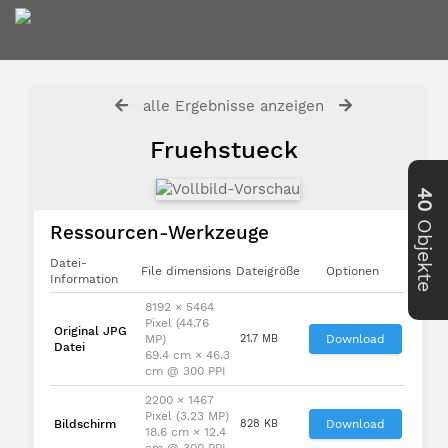
alle Ergebnisse anzeigen
Fruehstueck
40
Objekte
Ressourcen-Werkzeuge
Datei-
File dimensions
Dateigröße
Optionen
Information
8192 × 5464
Pixel (44.76
Original JPG
MP)
21.7 MB
Download
Datei
69.4 cm × 46.3
cm @ 300 PPI
2200 × 1467
Pixel (3.23 MP)
Bildschirm
828 KB
Download
18.6 cm × 12.4
cm @ 300 PPI