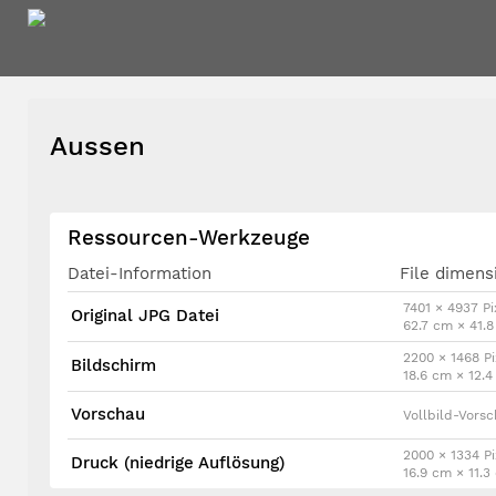
Aussen
Ressourcen-Werkzeuge
Datei-Information
File dimens
7401 × 4937 Pi
Original JPG Datei
62.7 cm × 41.
2200 × 1468 Pi
Bildschirm
18.6 cm × 12.
Vorschau
Vollbild-Vors
2000 × 1334 Pi
Druck (niedrige Auflösung)
16.9 cm × 11.