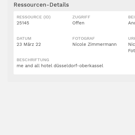
Ressourcen-Details
RESSOURCE (ID)
ZUGRIFF
BE
25145
Offen
An
DATUM
FOTOGRAF
UR
23 März 22
Nicole Zimmermann
Ni
Fo
BESCHRIFTUNG
me and all hotel düsseldorf-oberkassel