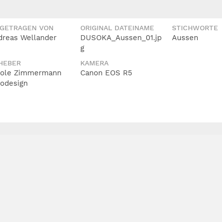
IGETRAGEN VON
ORIGINAL DATEINAME
STICHWORTE
dreas Wellander
DUSOKA_Aussen_01.jp
Aussen
g
HEBER
KAMERA
cole Zimmermann
Canon EOS R5
todesign