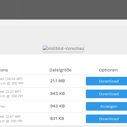
ions
Dateigröße
Optionen
xel (36.54 MP)
21.1 MB
Download
8 cm @ 300 PPI
xel (3.23 MP)
943 KB
Download
4 cm @ 300 PPI
943 KB
Anzeigen
chau
xel (2.67 MP)
831 KB
Download
3 cm @ 300 PPI