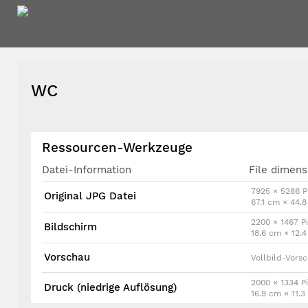
WC
Ressourcen-Werkzeuge
Datei-Information
File dimens
7925 × 5286 Pi
Original JPG Datei
67.1 cm × 44.
2200 × 1467 Pi
Bildschirm
18.6 cm × 12.
Vorschau
Vollbild-Vors
2000 × 1334 Pi
Druck (niedrige Auflösung)
16.9 cm × 11.