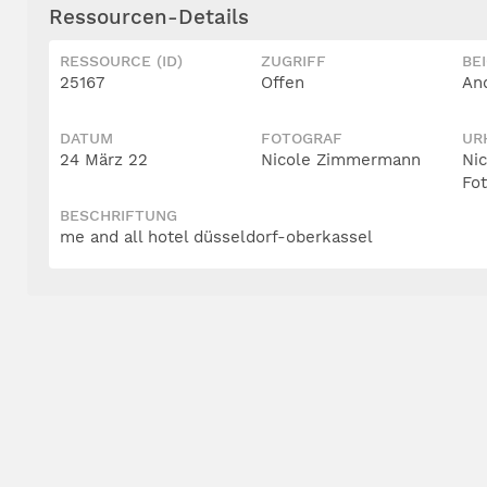
Ressourcen-Details
RESSOURCE (ID)
ZUGRIFF
BE
25167
Offen
An
DATUM
FOTOGRAF
UR
24 März 22
Nicole Zimmermann
Ni
Fo
BESCHRIFTUNG
me and all hotel düsseldorf-oberkassel