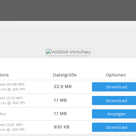
ions
Dateigröße
Optionen
xel (41.89 MP)
22.9 MB
Download
8 cm @ 300 PPI
xel (3.23 MP)
1.1 MB
Download
4 cm @ 300 PPI
1.1 MB
Anzeigen
chau
xel (2.67 MP)
930 KB
Download
3 cm @ 300 PPI