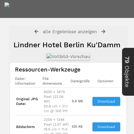
alle Ergebnisse anzeigen
Lindner Hotel Berlin Ku'Damm
79
Objekte
Ressourcen-Werkzeuge
Datei-
File
Dateigröße
Optionen
Information
dimensions
6000 × 3676
Pixel (22.06
Original JPG
MP)
9.8 MB
Download
Datei
50.8 cm × 31.1
cm @ 300 PPI
2200 × 1348
Pixel (2.97 MP)
Bildschirm
535 KB
Download
18.6 cm × 11.4
cm @ 300 PPI