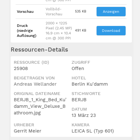
Vollbild-
Vorschau
535 KB
Anzeigen
Vorschau
2000 × 1225
Druck
Pixel (2.45 MP)
(niedrige
491 KB
Download
16.9 cm × 10.4
Auflösung)
cm @ 300 PPI
Ressourcen-Details
RESSOURCE (ID)
ZUGRIFF
25908
Offen
BEIGETRAGEN VON
HOTEL
Andreas Wellander
Berlin Ku'damm
ORIGINAL DATEINAME
STICHWORTE
BERJB_1_King_Bed_Ku'
BERJB
damm_View_Deluxe_B
DATUM
athroom.jpg
13 März 23
URHEBER
KAMERA
Gerrit Meier
LEICA SL (Typ 601)