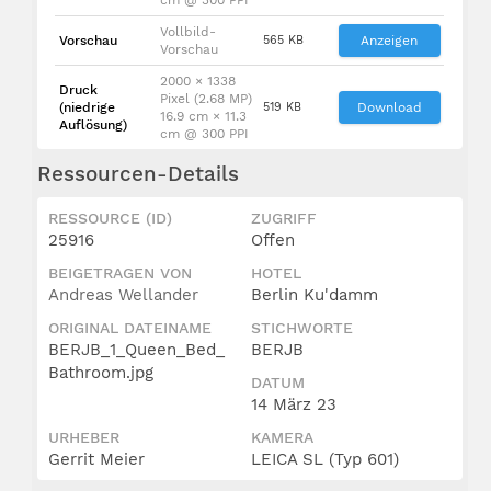
Vollbild-
Vorschau
565 KB
Anzeigen
Vorschau
2000 × 1338
Druck
Pixel (2.68 MP)
(niedrige
519 KB
Download
16.9 cm × 11.3
Auflösung)
cm @ 300 PPI
Ressourcen-Details
RESSOURCE (ID)
ZUGRIFF
25916
Offen
BEIGETRAGEN VON
HOTEL
Andreas Wellander
Berlin Ku'damm
ORIGINAL DATEINAME
STICHWORTE
BERJB_1_Queen_Bed_
BERJB
Bathroom.jpg
DATUM
14 März 23
URHEBER
KAMERA
Gerrit Meier
LEICA SL (Typ 601)