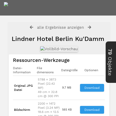
alle Ergebnisse anzeigen
Lindner Hotel Berlin Ku'Damm
79
Objekte
Ressourcen-Werkzeuge
Datei-
File
Dateigröße
Optionen
Information
dimensions
5788 × 3873
Pixel (22.42
Original JPG
MP)
9.7 MB
Download
Datei
49 cm × 32.8
cm @ 300 PPI
2200 × 1472
Pixel (3.24 MP)
Bildschirm
565 KB
Download
18.6 cm × 12.5
cm @ 300 PPI