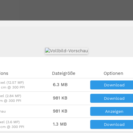
ions
Dateigröße
Optionen
xel (12.57 MP)
6.3 MB
Download
5 cm @ 300 PPI
xel (2.84 MP)
981 KB
Download
cm @ 300 PPI
981 KB
Anzeigen
chau
xel (3.6 MP)
1.3 MB
Download
3 cm @ 300 PPI