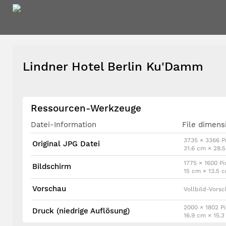
Lindner Hotel Berlin Ku'Damm
Ressourcen-Werkzeuge
Datei-Information
File dimens
3735 × 3366 Pi
Original JPG Datei
31.6 cm × 28.
1775 × 1600 Pi
Bildschirm
15 cm × 13.5 
Vorschau
Vollbild-Vors
2000 × 1802 Pi
Druck (niedrige Auflösung)
16.9 cm × 15.