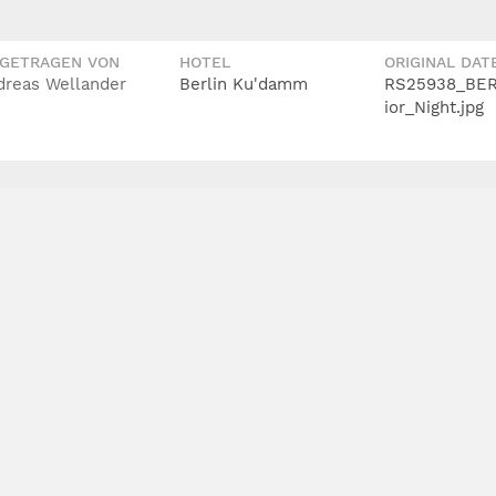
IGETRAGEN VON
HOTEL
ORIGINAL DAT
dreas Wellander
Berlin Ku'damm
RS25938_BER
ior_Night.jpg