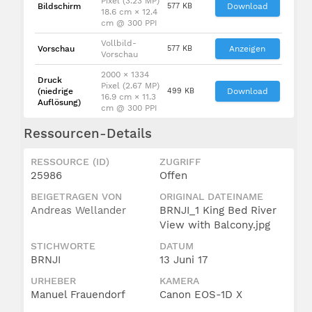
Pixel (3.23 MP)
Bildschirm
577 KB
Download
18.6 cm × 12.4
cm @ 300 PPI
Vollbild-
Vorschau
577 KB
Anzeigen
Vorschau
2000 × 1334
Druck
Pixel (2.67 MP)
(niedrige
499 KB
Download
16.9 cm × 11.3
Auflösung)
cm @ 300 PPI
Ressourcen-Details
RESSOURCE (ID)
ZUGRIFF
25986
Offen
BEIGETRAGEN VON
ORIGINAL DATEINAME
Andreas Wellander
BRNJI_1 King Bed River
View with Balcony.jpg
STICHWORTE
DATUM
BRNJI
13 Juni 17
URHEBER
KAMERA
Manuel Frauendorf
Canon EOS-1D X