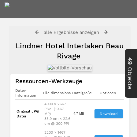
alle Ergebnisse anzeigen
Lindner Hotel Interlaken Beau
Rivage
49
Objekte
Ressourcen-Werkzeuge
Datei-
File dimensions
Dateigröße
Optionen
Information
4000 × 2667
Pixel (10.67
Original JPG
MP)
4.7 MB
Download
Datei
33.9 cm × 22.6
cm @ 300 PPI
2200 × 1467