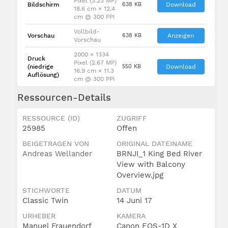
Pixel (3.23 MP)
Bildschirm
638 KB
Download
18.6 cm × 12.4
cm @ 300 PPI
Vollbild-
Vorschau
638 KB
Anzeigen
Vorschau
2000 × 1334
Druck
Pixel (2.67 MP)
(niedrige
550 KB
Download
16.9 cm × 11.3
Auflösung)
cm @ 300 PPI
Ressourcen-Details
RESSOURCE (ID)
ZUGRIFF
25985
Offen
BEIGETRAGEN VON
ORIGINAL DATEINAME
Andreas Wellander
BRNJI_1 King Bed River
View with Balcony
Overview.jpg
STICHWORTE
DATUM
Classic Twin
14 Juni 17
URHEBER
KAMERA
Manuel Frauendorf
Canon EOS-1D X