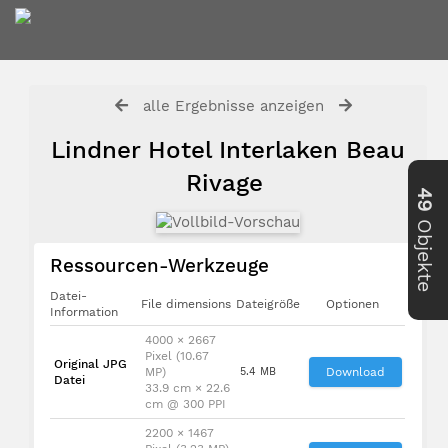
alle Ergebnisse anzeigen
Lindner Hotel Interlaken Beau
Rivage
49
Objekte
Ressourcen-Werkzeuge
Datei-
File dimensions
Dateigröße
Optionen
Information
4000 × 2667
Pixel (10.67
Original JPG
MP)
5.4 MB
Download
Datei
33.9 cm × 22.6
cm @ 300 PPI
2200 × 1467