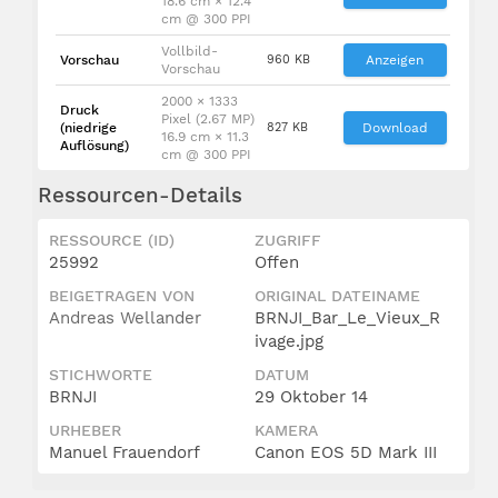
18.6 cm × 12.4
cm @ 300 PPI
Vollbild-
Vorschau
960 KB
Anzeigen
Vorschau
2000 × 1333
Druck
Pixel (2.67 MP)
(niedrige
827 KB
Download
16.9 cm × 11.3
Auflösung)
cm @ 300 PPI
Ressourcen-Details
RESSOURCE (ID)
ZUGRIFF
25992
Offen
BEIGETRAGEN VON
ORIGINAL DATEINAME
Andreas Wellander
BRNJI_Bar_Le_Vieux_R
ivage.jpg
STICHWORTE
DATUM
BRNJI
29 Oktober 14
URHEBER
KAMERA
Manuel Frauendorf
Canon EOS 5D Mark III