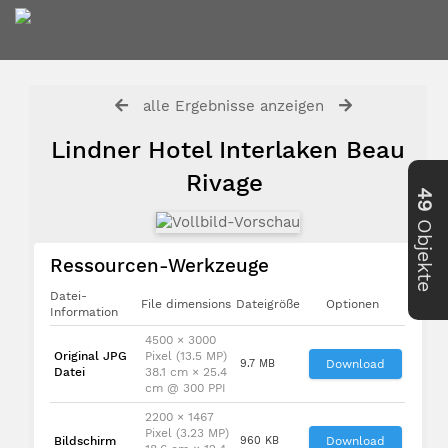
alle Ergebnisse anzeigen
Lindner Hotel Interlaken Beau
Rivage
49
Objekte
Ressourcen-Werkzeuge
Datei-
File dimensions
Dateigröße
Optionen
Information
4500 × 3000
Original JPG
Pixel (13.5 MP)
9.7 MB
Download
Datei
38.1 cm × 25.4
cm @ 300 PPI
2200 × 1467
Pixel (3.23 MP)
Bildschirm
960 KB
Download