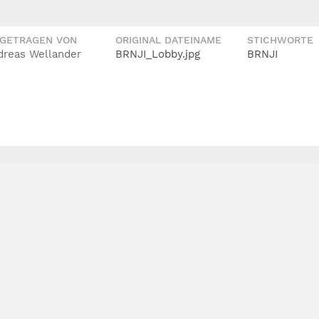
IGETRAGEN VON
ORIGINAL DATEINAME
STICHWORTE
dreas Wellander
BRNJI_Lobby.jpg
BRNJI