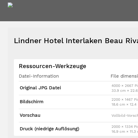
Lindner Hotel Interlaken Beau Ri
Ressourcen-Werkzeuge
Datei-Information
File dimens
4000 × 2667 Pi
Original JPG Datei
33.9 cm × 22.
2200 × 1467 Pi
Bildschirm
18.6 cm × 12.
Vorschau
Vollbild-Vorsc
2000 × 1334 Pi
Druck (niedrige Auflösung)
16.9 cm × 11.3