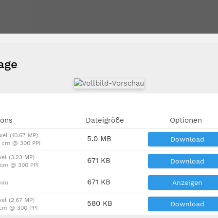
vage
ions
Dateigröße
Optionen
xel (10.67 MP)
5.0 MB
Download
6 cm @ 300 PPI
xel (3.23 MP)
671 KB
Download
4 cm @ 300 PPI
671 KB
Anzeigen
hau
xel (2.67 MP)
580 KB
Download
 cm @ 300 PPI