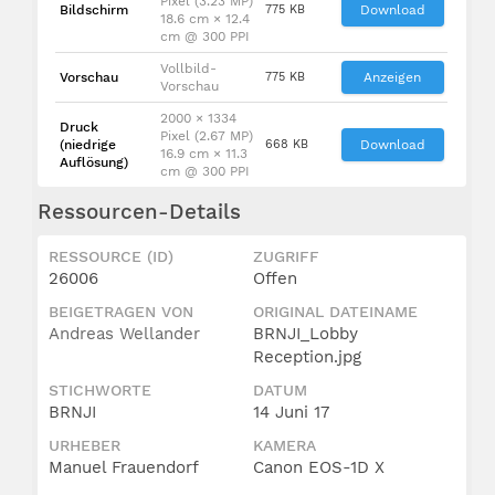
Pixel (3.23 MP)
Bildschirm
775 KB
Download
18.6 cm × 12.4
cm @ 300 PPI
Vollbild-
Vorschau
775 KB
Anzeigen
Vorschau
2000 × 1334
Druck
Pixel (2.67 MP)
(niedrige
668 KB
Download
16.9 cm × 11.3
Auflösung)
cm @ 300 PPI
Ressourcen-Details
RESSOURCE (ID)
ZUGRIFF
26006
Offen
BEIGETRAGEN VON
ORIGINAL DATEINAME
Andreas Wellander
BRNJI_Lobby
Reception.jpg
STICHWORTE
DATUM
BRNJI
14 Juni 17
URHEBER
KAMERA
Manuel Frauendorf
Canon EOS-1D X