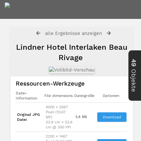
alle Ergebnisse anzeigen
Lindner Hotel Interlaken Beau
Rivage
49
Objekte
Ressourcen-Werkzeuge
Datei-
File dimensions
Dateigröße
Optionen
Information
4000 × 2667
Pixel (10.67
Original JPG
MP)
5.8 MB
Download
Datei
33.9 cm × 22.6
cm @ 300 PPI
2200 × 1467