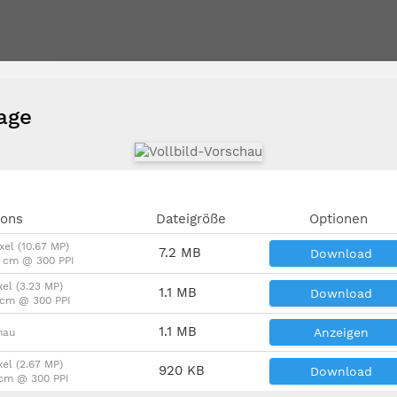
vage
ions
Dateigröße
Optionen
xel (10.67 MP)
7.2 MB
Download
6 cm @ 300 PPI
xel (3.23 MP)
1.1 MB
Download
4 cm @ 300 PPI
1.1 MB
Anzeigen
hau
xel (2.67 MP)
920 KB
Download
 cm @ 300 PPI