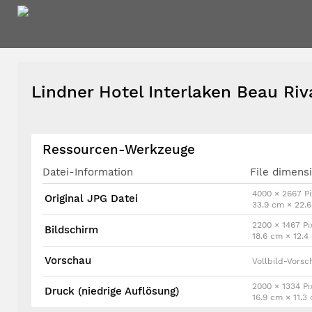
Lindner Hotel Interlaken Beau Ri
Ressourcen-Werkzeuge
Datei-Information
File dimens
4000 × 2667 Pi
Original JPG Datei
33.9 cm × 22.
2200 × 1467 Pi
Bildschirm
18.6 cm × 12.
Vorschau
Vollbild-Vorsc
2000 × 1334 Pi
Druck (niedrige Auflösung)
16.9 cm × 11.3