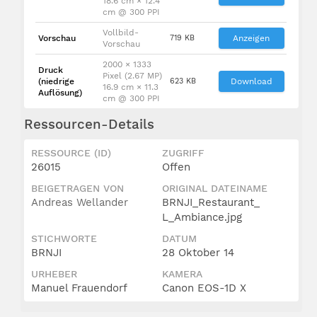
18.6 cm × 12.4
cm @ 300 PPI
Vollbild-
Vorschau
719 KB
Anzeigen
Vorschau
2000 × 1333
Druck
Pixel (2.67 MP)
(niedrige
623 KB
Download
16.9 cm × 11.3
Auflösung)
cm @ 300 PPI
Ressourcen-Details
RESSOURCE (ID)
ZUGRIFF
26015
Offen
BEIGETRAGEN VON
ORIGINAL DATEINAME
Andreas Wellander
BRNJI_Restaurant_
L_Ambiance.jpg
STICHWORTE
DATUM
BRNJI
28 Oktober 14
URHEBER
KAMERA
Manuel Frauendorf
Canon EOS-1D X