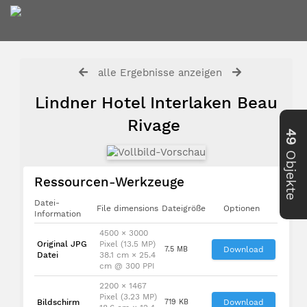
alle Ergebnisse anzeigen
Lindner Hotel Interlaken Beau
Rivage
49
Objekte
Ressourcen-Werkzeuge
Datei-
File dimensions
Dateigröße
Optionen
Information
4500 × 3000
Original JPG
Pixel (13.5 MP)
7.5 MB
Download
Datei
38.1 cm × 25.4
cm @ 300 PPI
2200 × 1467
Pixel (3.23 MP)
Bildschirm
719 KB
Download