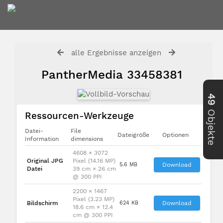
alle Ergebnisse anzeigen
PantherMedia 33458381
49
Objekte
Ressourcen-Werkzeuge
Datei-
File
Dateigröße
Optionen
Information
dimensions
4608 × 3072
Original JPG
Pixel (14.16 MP)
5.6 MB
Download
Datei
39 cm × 26 cm
@ 300 PPI
2200 × 1467
Pixel (3.23 MP)
Bildschirm
624 KB
Download
18.6 cm × 12.4
cm @ 300 PPI