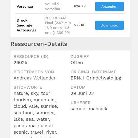
Vollbild-
Vorschau
624 KB
Anzeigen
Vorschau
2000 × 1333
Druck
Pixel (2.67 MP)
(niedrige
536 KB
Download
16.9 cm × 11.3
Auflösung)
cm @ 300 PPI
Ressourcen-Details
RESSOURCE (ID)
ZUGRIFF
26025
Offen
BEIGETRAGEN VON
ORIGINAL DATEINAME
Andreas Wellander
BRNJI_Grindelwald.jpg
STICHWORTE
DATUM
nature, sky, tour
29 Juni 23
tourism, mountain,
URHEBER
cloud, vale, sunrise,
sameer mahadik
scotland, summer,
lake, sea, water,
panorama, sunset,
scenic, travel, river,