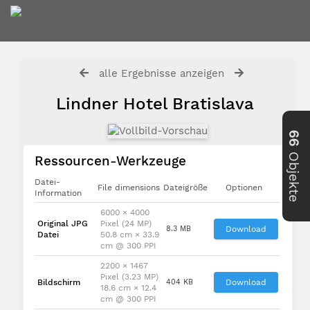
alle Ergebnisse anzeigen
Lindner Hotel Bratislava
66
Objekte
Ressourcen-Werkzeuge
Datei-
File dimensions
Dateigröße
Optionen
Information
6000 × 4000
Original JPG
Pixel (24 MP)
8.3 MB
Download
Datei
50.8 cm × 33.9
cm @ 300 PPI
2200 × 1467
Pixel (3.23 MP)
Bildschirm
404 KB
Download
18.6 cm × 12.4
cm @ 300 PPI