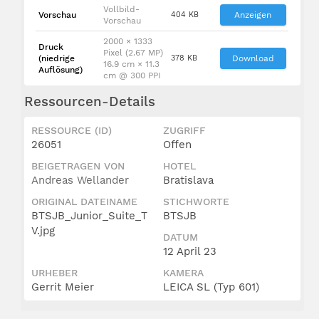
Vollbild-
Vorschau
404 KB
Anzeigen
Vorschau
2000 × 1333
Druck
Pixel (2.67 MP)
(niedrige
378 KB
Download
16.9 cm × 11.3
Auflösung)
cm @ 300 PPI
Ressourcen-Details
RESSOURCE (ID)
ZUGRIFF
26051
Offen
BEIGETRAGEN VON
HOTEL
Andreas Wellander
Bratislava
ORIGINAL DATEINAME
STICHWORTE
BTSJB_Junior_Suite_T
BTSJB
V.jpg
DATUM
12 April 23
URHEBER
KAMERA
Gerrit Meier
LEICA SL (Typ 601)