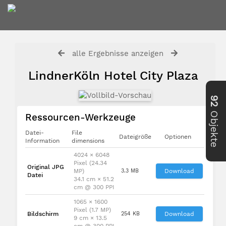
alle Ergebnisse anzeigen
LindnerKöln Hotel City Plaza
92
Objekte
Ressourcen-Werkzeuge
Datei-
File
Dateigröße
Optionen
Information
dimensions
4024 × 6048
Pixel (24.34
Original JPG
MP)
3.3 MB
Download
Datei
34.1 cm × 51.2
cm @ 300 PPI
1065 × 1600
Pixel (1.7 MP)
Bildschirm
254 KB
Download
9 cm × 13.5
cm @ 300 PPI