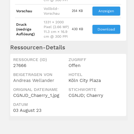
Vollbild-
Vorschau
254 KB
Anzeigen
Vorschau
1331 × 2000
Druck
Pixel (2.66 MP)
(niedrige
430 KB
Download
11.3 cm × 16.9
Auflösung)
cm @ 300 PPI
Ressourcen-Details
RESSOURCE (ID)
ZUGRIFF
27666
Offen
BEIGETRAGEN VON
HOTEL
Andreas Wellander
Köln City Plaza
ORIGINAL DATEINAME
STICHWORTE
CGNJD_Chaerry_1.jpg
CGNJD; Chaerry
DATUM
03 August 23