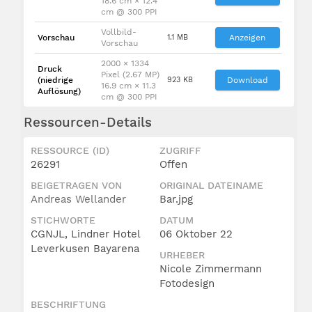
18.6 cm × 12.4
cm @ 300 PPI
Vollbild-
Vorschau
1.1 MB
Anzeigen
Vorschau
2000 × 1334
Druck
Pixel (2.67 MP)
(niedrige
923 KB
Download
16.9 cm × 11.3
Auflösung)
cm @ 300 PPI
Ressourcen-Details
RESSOURCE (ID)
ZUGRIFF
26291
Offen
BEIGETRAGEN VON
ORIGINAL DATEINAME
Andreas Wellander
Bar.jpg
STICHWORTE
DATUM
CGNJL, Lindner Hotel
06 Oktober 22
Leverkusen Bayarena
URHEBER
Nicole Zimmermann
Fotodesign
BESCHRIFTUNG