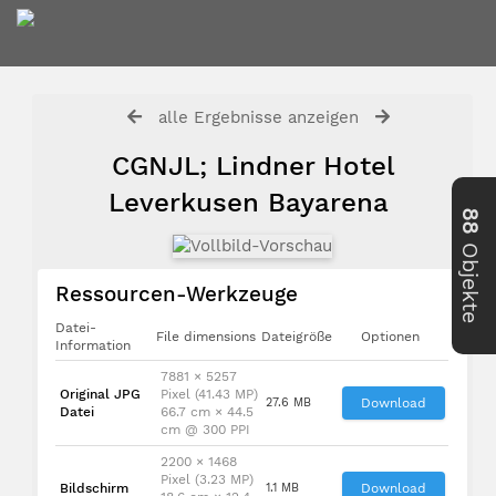
alle Ergebnisse anzeigen
CGNJL; Lindner Hotel
Leverkusen Bayarena
88
Objekte
Ressourcen-Werkzeuge
Datei-
File dimensions
Dateigröße
Optionen
Information
7881 × 5257
Original JPG
Pixel (41.43 MP)
27.6 MB
Download
Datei
66.7 cm × 44.5
cm @ 300 PPI
2200 × 1468
Pixel (3.23 MP)
Bildschirm
1.1 MB
Download