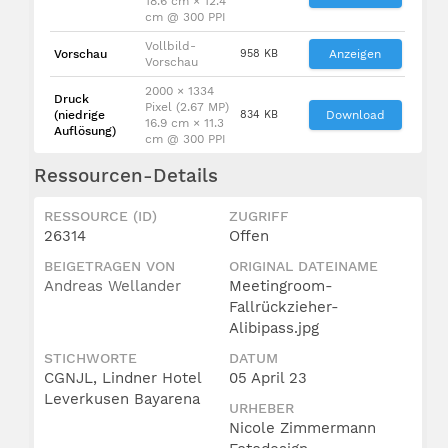
18.6 cm × 12.4
cm @ 300 PPI
Vollbild-
Vorschau
958 KB
Anzeigen
Vorschau
2000 × 1334
Druck
Pixel (2.67 MP)
(niedrige
834 KB
Download
16.9 cm × 11.3
Auflösung)
cm @ 300 PPI
Ressourcen-Details
RESSOURCE (ID)
ZUGRIFF
26314
Offen
BEIGETRAGEN VON
ORIGINAL DATEINAME
Andreas Wellander
Meetingroom-
Fallrückzieher-
Alibipass.jpg
STICHWORTE
DATUM
CGNJL, Lindner Hotel
05 April 23
Leverkusen Bayarena
URHEBER
Nicole Zimmermann