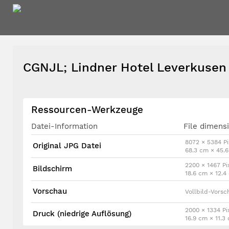
CGNJL; Lindner Hotel Leverkuse
Ressourcen-Werkzeuge
Datei-Information
File dimens
8072 × 5384 Pi
Original JPG Datei
68.3 cm × 45.
2200 × 1467 Pi
Bildschirm
18.6 cm × 12.
Vorschau
Vollbild-Vorsc
2000 × 1334 Pi
Druck (niedrige Auflösung)
16.9 cm × 11.3