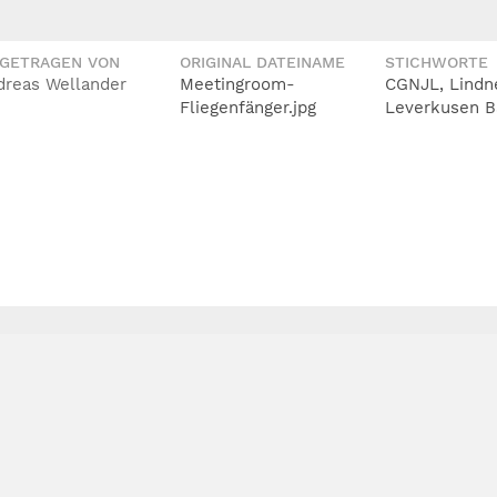
IGETRAGEN VON
ORIGINAL DATEINAME
STICHWORTE
dreas Wellander
Meetingroom-
CGNJL, Lindn
Fliegenfänger.jpg
Leverkusen B