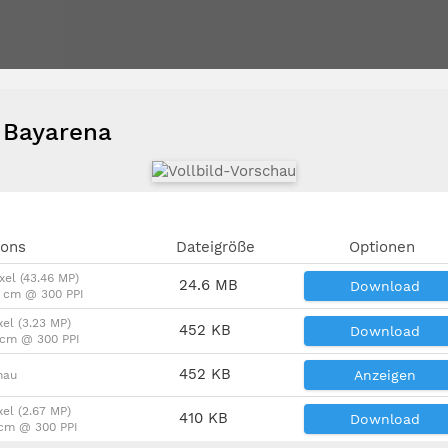
n Bayarena
ions
Dateigröße
Optionen
xel (43.46 MP)
24.6 MB
Download
6 cm @ 300 PPI
xel (3.23 MP)
452 KB
Download
4 cm @ 300 PPI
452 KB
Anzeigen
hau
xel (2.67 MP)
410 KB
Download
 cm @ 300 PPI