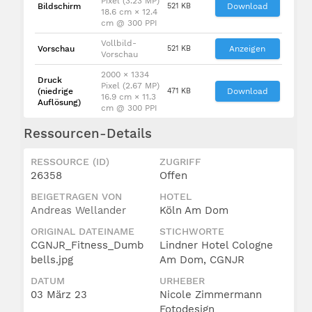
Pixel (3.23 MP)
Bildschirm
521 KB
Download
18.6 cm × 12.4
cm @ 300 PPI
Vollbild-
Vorschau
521 KB
Anzeigen
Vorschau
2000 × 1334
Druck
Pixel (2.67 MP)
(niedrige
471 KB
Download
16.9 cm × 11.3
Auflösung)
cm @ 300 PPI
Ressourcen-Details
RESSOURCE (ID)
ZUGRIFF
26358
Offen
BEIGETRAGEN VON
HOTEL
Andreas Wellander
Köln Am Dom
ORIGINAL DATEINAME
STICHWORTE
CGNJR_Fitness_Dumb
Lindner Hotel Cologne
bells.jpg
Am Dom, CGNJR
DATUM
URHEBER
03 März 23
Nicole Zimmermann
Fotodesign