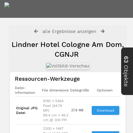
alle Ergebnisse anzeigen
Lindner Hotel Cologne Am Dom,
CGNJR
63
Objekte
Ressourcen-Werkzeuge
Datei-
File dimensions
Dateigröße
Optionen
Information
8192 × 5464
Pixel (44.76
Original JPG
MP)
27.9 MB
Download
Datei
69.4 cm × 46.3
cm @ 300 PPI
2200 × 1467