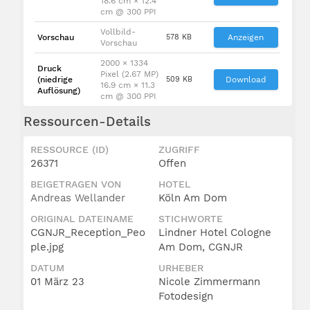
18.6 cm × 12.4
cm @ 300 PPI
Vollbild-
Vorschau
578 KB
Anzeigen
Vorschau
2000 × 1334
Druck
Pixel (2.67 MP)
(niedrige
509 KB
Download
16.9 cm × 11.3
Auflösung)
cm @ 300 PPI
Ressourcen-Details
RESSOURCE (ID)
ZUGRIFF
26371
Offen
BEIGETRAGEN VON
HOTEL
Andreas Wellander
Köln Am Dom
ORIGINAL DATEINAME
STICHWORTE
CGNJR_Reception_Peo
Lindner Hotel Cologne
ple.jpg
Am Dom, CGNJR
DATUM
URHEBER
01 März 23
Nicole Zimmermann
Fotodesign