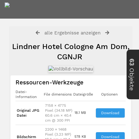
alle Ergebnisse anzeigen
Lindner Hotel Cologne Am Dom,
CGNJR
63
Objekte
Ressourcen-Werkzeuge
Datei-
File dimensions
Dateigröße
Optionen
Information
7158 × 4775
Original JPG
Pixel (34.18 MP)
18.1 MB
Download
Datei
60.6 cm × 40.4
cm @ 300 PPI
2200 × 1468
Pixel (3.23 MP)
Bildschirm
578 KB
Download