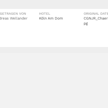
IGETRAGEN VON
HOTEL
ORIGINAL DAT
dreas Wellander
Köln Am Dom
CGNJR_Chaerr
pg