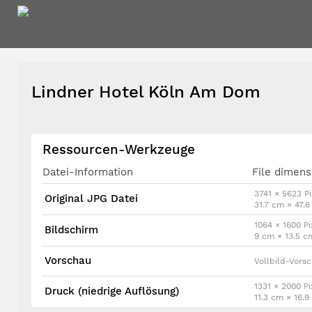
Lindner Hotel Köln Am Dom
Ressourcen-Werkzeuge
Datei-Information
File dimens
3741 × 5623 Pi
Original JPG Datei
31.7 cm × 47.
1064 × 1600 Pi
Bildschirm
9 cm × 13.5 c
Vorschau
Vollbild-Vors
1331 × 2000 Pi
Druck (niedrige Auflösung)
11.3 cm × 16.