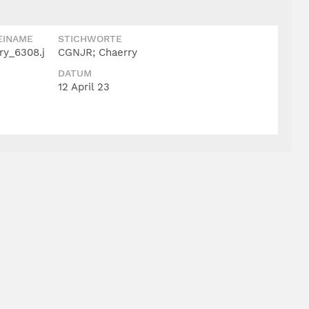
EINAME
STICHWORTE
y_6308.j
CGNJR; Chaerry
DATUM
12 April 23