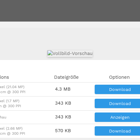
ions
Dateigröße
Optionen
xel (21.04 MP)
4.3 MB
Download
6 cm @ 300 PPI
xel (1.7 MP)
343 KB
Download
m @ 300 PPI
343 KB
Anzeigen
chau
xel (2.66 MP)
570 KB
Download
9 cm @ 300 PPI