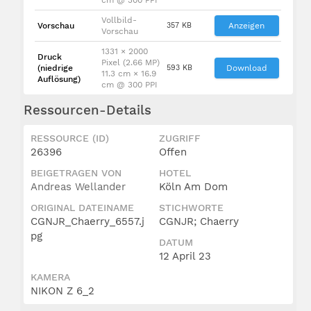
Vollbild-
Vorschau
357 KB
Anzeigen
Vorschau
1331 × 2000
Druck
Pixel (2.66 MP)
(niedrige
593 KB
Download
11.3 cm × 16.9
Auflösung)
cm @ 300 PPI
Ressourcen-Details
RESSOURCE (ID)
ZUGRIFF
26396
Offen
BEIGETRAGEN VON
HOTEL
Andreas Wellander
Köln Am Dom
ORIGINAL DATEINAME
STICHWORTE
CGNJR_Chaerry_6557.j
CGNJR; Chaerry
pg
DATUM
12 April 23
KAMERA
NIKON Z 6_2