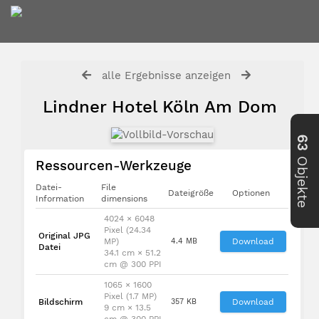
alle Ergebnisse anzeigen
Lindner Hotel Köln Am Dom
63
Objekte
Ressourcen-Werkzeuge
Datei-
File
Dateigröße
Optionen
Information
dimensions
4024 × 6048
Pixel (24.34
Original JPG
MP)
4.4 MB
Download
Datei
34.1 cm × 51.2
cm @ 300 PPI
1065 × 1600
Pixel (1.7 MP)
Bildschirm
357 KB
Download
9 cm × 13.5
cm @ 300 PPI