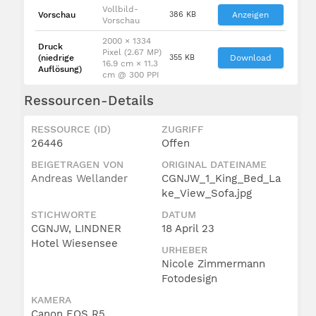
Vollbild-
Vorschau
386 KB
Anzeigen
Vorschau
2000 × 1334
Druck
Pixel (2.67 MP)
(niedrige
355 KB
Download
16.9 cm × 11.3
Auflösung)
cm @ 300 PPI
Ressourcen-Details
RESSOURCE (ID)
ZUGRIFF
26446
Offen
BEIGETRAGEN VON
ORIGINAL DATEINAME
Andreas Wellander
CGNJW_1_King_Bed_La
ke_View_Sofa.jpg
STICHWORTE
DATUM
CGNJW, LINDNER
18 April 23
Hotel Wiesensee
URHEBER
Nicole Zimmermann
Fotodesign
KAMERA
Canon EOS R5