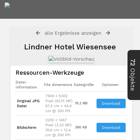
alle Ergebnisse anzeigen
Lindner Hotel Wiesensee
72
Objekte
Ressourcen-Werkzeuge
Datei-
File dimensions
Dateigröße
Optionen
Information
7949 × 5302
Original JPG
Pixel (42.15 MP)
19.2 MB
Download
Datei
67.3 cm × 44.9
cm @ 300 PPI
2200 × 1467
Pixel (3.23 MP)
Bildschirm
386 KB
Download
18.6 cm × 12.4
cm @ 300 PPI