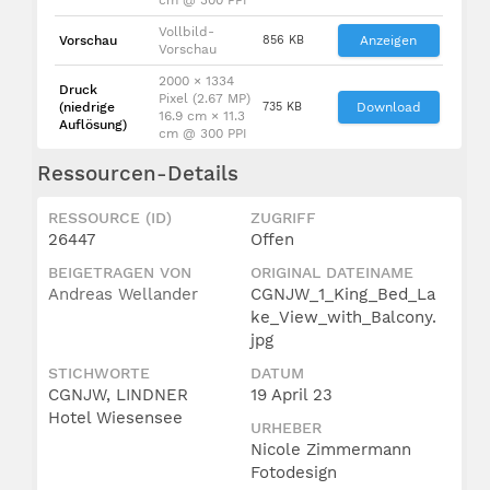
Vollbild-
Vorschau
856 KB
Anzeigen
Vorschau
2000 × 1334
Druck
Pixel (2.67 MP)
(niedrige
735 KB
Download
16.9 cm × 11.3
Auflösung)
cm @ 300 PPI
Ressourcen-Details
RESSOURCE (ID)
ZUGRIFF
26447
Offen
BEIGETRAGEN VON
ORIGINAL DATEINAME
Andreas Wellander
CGNJW_1_King_Bed_La
ke_View_with_Balcony.
jpg
STICHWORTE
DATUM
CGNJW, LINDNER
19 April 23
Hotel Wiesensee
URHEBER
Nicole Zimmermann
Fotodesign