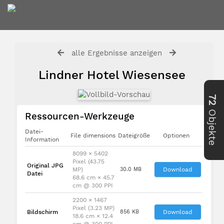
alle Ergebnisse anzeigen
Lindner Hotel Wiesensee
72
Objekte
Ressourcen-Werkzeuge
Datei-
File dimensions
Dateigröße
Optionen
Information
8099 × 5402
Pixel (43.75
Original JPG
MP)
30.0 MB
Download
Datei
68.6 cm × 45.7
cm @ 300 PPI
2200 × 1467
Pixel (3.23 MP)
Bildschirm
856 KB
Download
18.6 cm × 12.4
cm @ 300 PPI