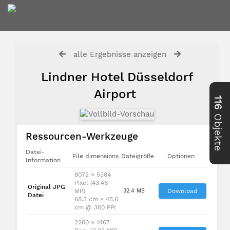
alle Ergebnisse anzeigen
Lindner Hotel Düsseldorf
Airport
116
Objekte
Ressourcen-Werkzeuge
Datei-
File dimensions
Dateigröße
Optionen
Information
8072 × 5384
Pixel (43.46
Original JPG
MP)
32.4 MB
Download
Datei
68.3 cm × 45.6
cm @ 300 PPI
2200 × 1467