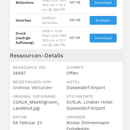
Pixel (3.23 MP)
Bildschirm
947 KB
Download
18.6 cm × 12.4
cm @ 300 PPI
Vollbild-
Vorschau
947 KB
Anzeigen
Vorschau
2000 × 1334
Druck
Pixel (2.67 MP)
(niedrige
801 KB
Download
16.9 cm × 11.3
Auflösung)
cm @ 300 PPI
Ressourcen-Details
RESSOURCE (ID)
ZUGRIFF
26497
Offen
BEIGETRAGEN VON
HOTEL
Andreas Wellander
Düsseldorf Airport
ORIGINAL DATEINAME
STICHWORTE
CGNJA_Meetingroom_
DUSJA, Lindner Hotel
Landshut.jpg
Dusseldorf Airport
DATUM
URHEBER
04 Februar 23
Nicole Zimmermann
Fotodesign