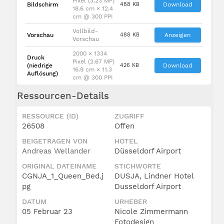
Pixel (3.23 MP)
Bildschirm
488 KB
Download
18.6 cm × 12.4
cm @ 300 PPI
Vollbild-
Vorschau
488 KB
Anzeigen
Vorschau
2000 × 1334
Druck
Pixel (2.67 MP)
(niedrige
426 KB
Download
16.9 cm × 11.3
Auflösung)
cm @ 300 PPI
Ressourcen-Details
RESSOURCE (ID)
ZUGRIFF
26508
Offen
BEIGETRAGEN VON
HOTEL
Andreas Wellander
Düsseldorf Airport
ORIGINAL DATEINAME
STICHWORTE
CGNJA_1_Queen_Bed.j
DUSJA, Lindner Hotel
pg
Dusseldorf Airport
DATUM
URHEBER
05 Februar 23
Nicole Zimmermann
Fotodesign