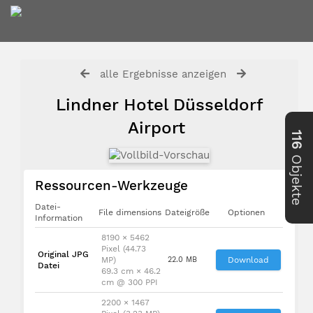
alle Ergebnisse anzeigen
Lindner Hotel Düsseldorf
Airport
116
Objekte
Ressourcen-Werkzeuge
Datei-
File dimensions
Dateigröße
Optionen
Information
8190 × 5462
Pixel (44.73
Original JPG
MP)
22.0 MB
Download
Datei
69.3 cm × 46.2
cm @ 300 PPI
2200 × 1467