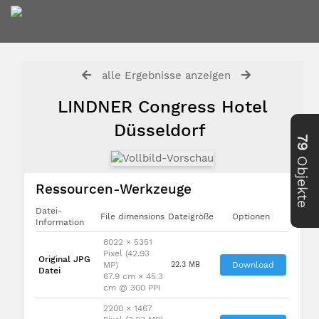
alle Ergebnisse anzeigen
LINDNER Congress Hotel
Düsseldorf
79
Objekte
Ressourcen-Werkzeuge
Datei-
File dimensions
Dateigröße
Optionen
Information
8022 × 5351
Pixel (42.93
Original JPG
MP)
22.3 MB
Download
Datei
67.9 cm × 45.3
cm @ 300 PPI
2200 × 1467