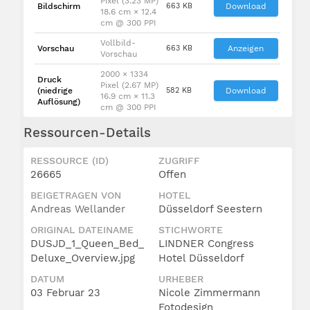
Pixel (3.23 MP)
Bildschirm
663 KB
Download
18.6 cm × 12.4
cm @ 300 PPI
Vollbild-
Vorschau
663 KB
Anzeigen
Vorschau
2000 × 1334
Druck
Pixel (2.67 MP)
(niedrige
582 KB
Download
16.9 cm × 11.3
Auflösung)
cm @ 300 PPI
Ressourcen-Details
RESSOURCE (ID)
ZUGRIFF
26665
Offen
BEIGETRAGEN VON
HOTEL
Andreas Wellander
Düsseldorf Seestern
ORIGINAL DATEINAME
STICHWORTE
DUSJD_1_Queen_Bed_
LINDNER Congress
Deluxe_Overview.jpg
Hotel Düsseldorf
DATUM
URHEBER
03 Februar 23
Nicole Zimmermann
Fotodesign