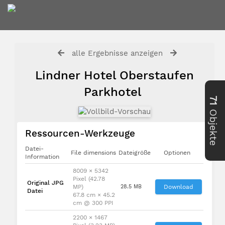
alle Ergebnisse anzeigen
Lindner Hotel Oberstaufen
Parkhotel
71
Objekte
Ressourcen-Werkzeuge
Datei-
File dimensions
Dateigröße
Optionen
Information
8009 × 5342
Pixel (42.78
Original JPG
MP)
28.5 MB
Download
Datei
67.8 cm × 45.2
cm @ 300 PPI
2200 × 1467