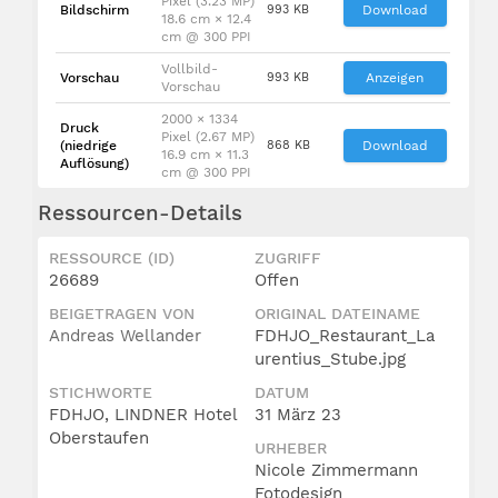
Pixel (3.23 MP)
Bildschirm
993 KB
Download
18.6 cm × 12.4
cm @ 300 PPI
Vollbild-
Vorschau
993 KB
Anzeigen
Vorschau
2000 × 1334
Druck
Pixel (2.67 MP)
(niedrige
868 KB
Download
16.9 cm × 11.3
Auflösung)
cm @ 300 PPI
Ressourcen-Details
RESSOURCE (ID)
ZUGRIFF
26689
Offen
BEIGETRAGEN VON
ORIGINAL DATEINAME
Andreas Wellander
FDHJO_Restaurant_La
urentius_Stube.jpg
STICHWORTE
DATUM
FDHJO, LINDNER Hotel
31 März 23
Oberstaufen
URHEBER
Nicole Zimmermann
Fotodesign