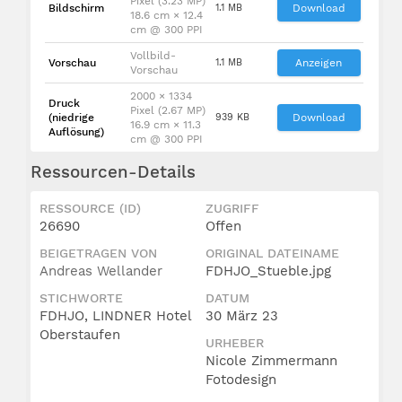
Pixel (3.23 MP)
Bildschirm
1.1 MB
Download
18.6 cm × 12.4
cm @ 300 PPI
Vollbild-
Vorschau
1.1 MB
Anzeigen
Vorschau
2000 × 1334
Druck
Pixel (2.67 MP)
(niedrige
939 KB
Download
16.9 cm × 11.3
Auflösung)
cm @ 300 PPI
Ressourcen-Details
RESSOURCE (ID)
ZUGRIFF
26690
Offen
BEIGETRAGEN VON
ORIGINAL DATEINAME
Andreas Wellander
FDHJO_Stueble.jpg
STICHWORTE
DATUM
FDHJO, LINDNER Hotel
30 März 23
Oberstaufen
URHEBER
Nicole Zimmermann
Fotodesign