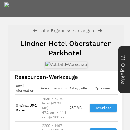
alle Ergebnisse anzeigen
Lindner Hotel Oberstaufen
Parkhotel
71
Objekte
Ressourcen-Werkzeuge
Datei-
File dimensions
Dateigröße
Optionen
Information
7939 × 5295
Pixel (42.04
Original JPG
MP)
28.7 MB
Download
Datei
67.2 cm × 44.8
cm @ 300 PPI
2200 × 1467