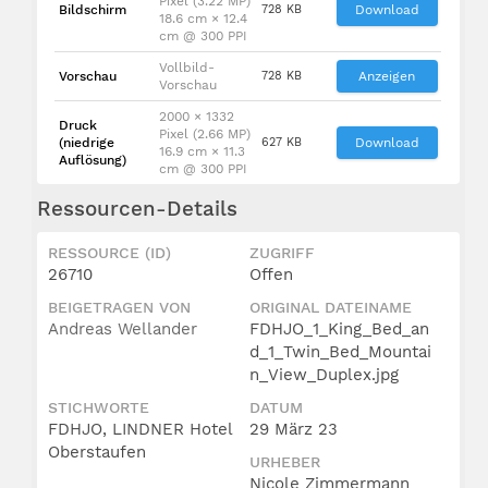
Pixel (3.22 MP)
Bildschirm
728 KB
Download
18.6 cm × 12.4
cm @ 300 PPI
Vollbild-
Vorschau
728 KB
Anzeigen
Vorschau
2000 × 1332
Druck
Pixel (2.66 MP)
(niedrige
627 KB
Download
16.9 cm × 11.3
Auflösung)
cm @ 300 PPI
Ressourcen-Details
RESSOURCE (ID)
ZUGRIFF
26710
Offen
BEIGETRAGEN VON
ORIGINAL DATEINAME
Andreas Wellander
FDHJO_1_King_Bed_an
d_1_Twin_Bed_Mountai
n_View_Duplex.jpg
STICHWORTE
DATUM
FDHJO, LINDNER Hotel
29 März 23
Oberstaufen
URHEBER
Nicole Zimmermann