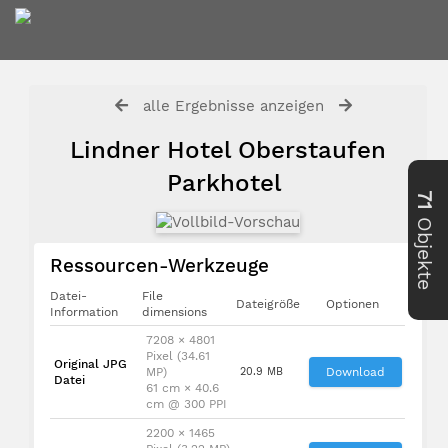
alle Ergebnisse anzeigen
Lindner Hotel Oberstaufen
Parkhotel
71
Objekte
Ressourcen-Werkzeuge
Datei-
File
Dateigröße
Optionen
Information
dimensions
7208 × 4801
Pixel (34.61
Original JPG
MP)
20.9 MB
Download
Datei
61 cm × 40.6
cm @ 300 PPI
2200 × 1465