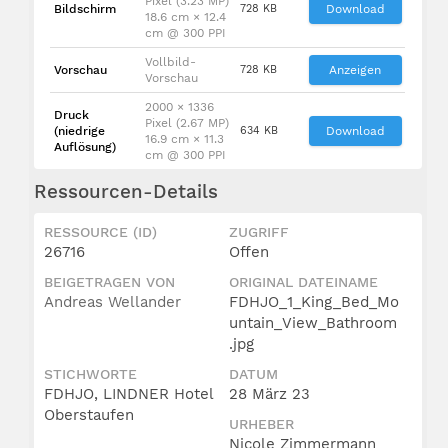
Pixel (3.23 MP)
Bildschirm
728 KB
Download
18.6 cm × 12.4
cm @ 300 PPI
Vollbild-
Vorschau
728 KB
Anzeigen
Vorschau
2000 × 1336
Druck
Pixel (2.67 MP)
(niedrige
634 KB
Download
16.9 cm × 11.3
Auflösung)
cm @ 300 PPI
Ressourcen-Details
RESSOURCE (ID)
ZUGRIFF
26716
Offen
BEIGETRAGEN VON
ORIGINAL DATEINAME
Andreas Wellander
FDHJO_1_King_Bed_Mo
untain_View_Bathroom
.jpg
STICHWORTE
DATUM
FDHJO, LINDNER Hotel
28 März 23
Oberstaufen
URHEBER
Nicole Zimmermann