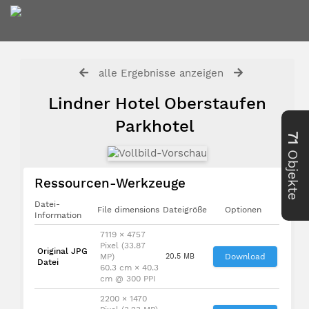
alle Ergebnisse anzeigen
Lindner Hotel Oberstaufen
Parkhotel
71
Objekte
Ressourcen-Werkzeuge
Datei-
File dimensions
Dateigröße
Optionen
Information
7119 × 4757
Pixel (33.87
Original JPG
MP)
20.5 MB
Download
Datei
60.3 cm × 40.3
cm @ 300 PPI
2200 × 1470