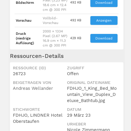
Pixel (3.23 MP)
Bildschirm
492 KB
Download
18.6 cm × 12.4
cm @ 300 PPI
Vollbild-
Vorschau
492 KB
Anzeigen
Vorschau
2000 × 1334
Druck
Pixel (2.67 MP)
(niedrige
429 KB
Download
16.9 cm × 11.3
Auflösung)
cm @ 300 PPI
Ressourcen-Details
RESSOURCE (ID)
ZUGRIFF
26723
Offen
BEIGETRAGEN VON
ORIGINAL DATEINAME
Andreas Wellander
FDHJO_1_King_Bed_Mo
untain_View_Duplex_D
eluxe_Bathtub.jpg
STICHWORTE
DATUM
FDHJO, LINDNER Hotel
29 März 23
Oberstaufen
URHEBER
Nicole Zimmermann