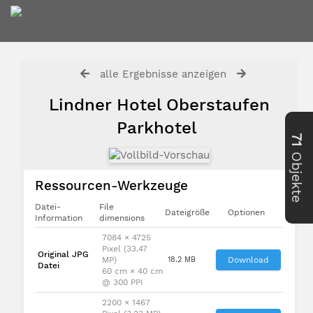
alle Ergebnisse anzeigen
Lindner Hotel Oberstaufen
Parkhotel
71
Objekte
Ressourcen-Werkzeuge
Datei-
File
Dateigröße
Optionen
Information
dimensions
7084 × 4725
Pixel (33.47
Original JPG
MP)
18.2 MB
Download
Datei
60 cm × 40 cm
@ 300 PPI
2200 × 1467