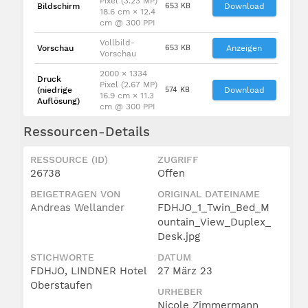
Pixel (3.23 MP)
Bildschirm
653 KB
Download
18.6 cm × 12.4
cm @ 300 PPI
Vollbild-
Vorschau
653 KB
Anzeigen
Vorschau
2000 × 1334
Druck
Pixel (2.67 MP)
(niedrige
574 KB
Download
16.9 cm × 11.3
Auflösung)
cm @ 300 PPI
Ressourcen-Details
RESSOURCE (ID)
ZUGRIFF
26738
Offen
BEIGETRAGEN VON
ORIGINAL DATEINAME
Andreas Wellander
FDHJO_1_Twin_Bed_M
ountain_View_Duplex_
Desk.jpg
STICHWORTE
DATUM
FDHJO, LINDNER Hotel
27 März 23
Oberstaufen
URHEBER
Nicole Zimmermann