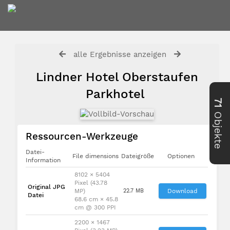
alle Ergebnisse anzeigen
Lindner Hotel Oberstaufen
Parkhotel
71
Objekte
Ressourcen-Werkzeuge
Datei-
File dimensions
Dateigröße
Optionen
Information
8102 × 5404
Pixel (43.78
Original JPG
MP)
22.7 MB
Download
Datei
68.6 cm × 45.8
cm @ 300 PPI
2200 × 1467