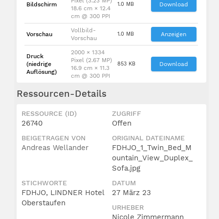
Pixel (3.23 MP)
Bildschirm
1.0 MB
Download
18.6 cm × 12.4
cm @ 300 PPI
Vollbild-
Vorschau
1.0 MB
Anzeigen
Vorschau
2000 × 1334
Druck
Pixel (2.67 MP)
(niedrige
853 KB
Download
16.9 cm × 11.3
Auflösung)
cm @ 300 PPI
Ressourcen-Details
RESSOURCE (ID)
ZUGRIFF
26740
Offen
BEIGETRAGEN VON
ORIGINAL DATEINAME
Andreas Wellander
FDHJO_1_Twin_Bed_M
ountain_View_Duplex_
Sofa.jpg
STICHWORTE
DATUM
FDHJO, LINDNER Hotel
27 März 23
Oberstaufen
URHEBER
Nicole Zimmermann