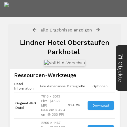
alle Ergebnisse anzeigen
Lindner Hotel Oberstaufen
Parkhotel
71
Objekte
Ressourcen-Werkzeuge
Datei-
File dimensions
Dateigröße
Optionen
Information
7516 × 5013
Pixel (37.68
Original JPG
MP)
30.4 MB
Download
Datei
63.6 cm × 42.4
cm @ 300 PPI
2200 × 1467