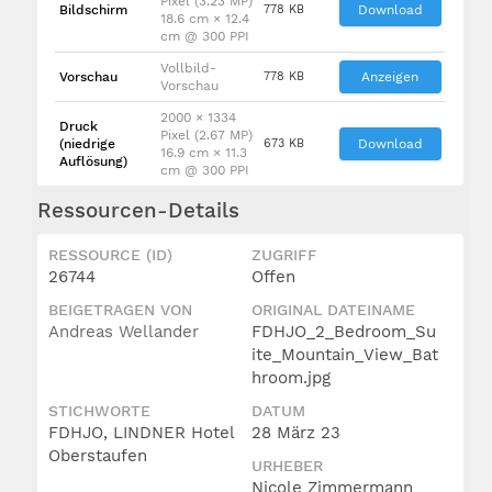
Pixel (3.23 MP)
Bildschirm
778 KB
Download
18.6 cm × 12.4
cm @ 300 PPI
Vollbild-
Vorschau
778 KB
Anzeigen
Vorschau
2000 × 1334
Druck
Pixel (2.67 MP)
(niedrige
673 KB
Download
16.9 cm × 11.3
Auflösung)
cm @ 300 PPI
Ressourcen-Details
RESSOURCE (ID)
ZUGRIFF
26744
Offen
BEIGETRAGEN VON
ORIGINAL DATEINAME
Andreas Wellander
FDHJO_2_Bedroom_Su
ite_Mountain_View_Bat
hroom.jpg
STICHWORTE
DATUM
FDHJO, LINDNER Hotel
28 März 23
Oberstaufen
URHEBER
Nicole Zimmermann