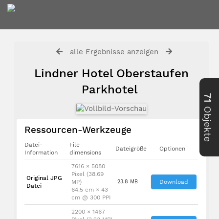
alle Ergebnisse anzeigen
Lindner Hotel Oberstaufen
Parkhotel
71
Objekte
Ressourcen-Werkzeuge
Datei-
File
Dateigröße
Optionen
Information
dimensions
7616 × 5080
Pixel (38.69
Original JPG
MP)
23.8 MB
Download
Datei
64.5 cm × 43
cm @ 300 PPI
2200 × 1467