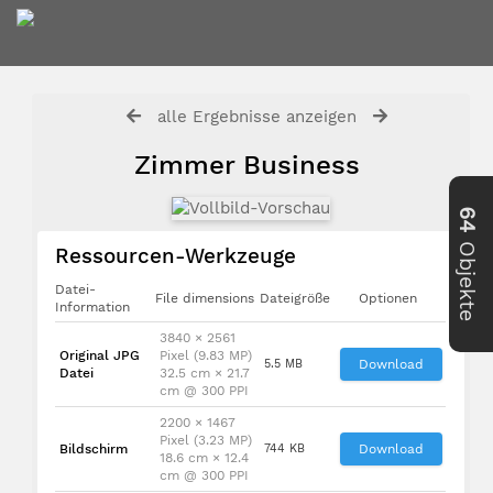
alle Ergebnisse anzeigen
Zimmer Business
64
Objekte
Ressourcen-Werkzeuge
Datei-
File dimensions
Dateigröße
Optionen
Information
3840 × 2561
Original JPG
Pixel (9.83 MP)
5.5 MB
Download
Datei
32.5 cm × 21.7
cm @ 300 PPI
2200 × 1467
Pixel (3.23 MP)
Bildschirm
744 KB
Download
18.6 cm × 12.4
cm @ 300 PPI