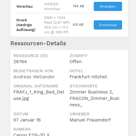
Vollbild-
Vorschau
744 KB
Anzeigen
Vorschau
2000 × 1334
Druck
Pixel (2.67 MP)
(niedrige
631 KB
Download
16.9 cm × 11.3
Auflösung)
cm @ 300 PPI
Ressourcen-Details
RESSOURCE (ID)
ZUGRIFF
26764
Offen
BEIGETRAGEN VON
HOTEL
Andreas Wellander
Frankfurt Höchst
ORIGINAL DATEINAME
STICHWORTE
FRAFJ_1_King_Bed_Del
Zimmer Business 2,
uxe.jpg
FRACON_Zimmer_Busi
ness_
DATUM
URHEBER
07 Januar 16
Manuel Frauendorf
KAMERA
Canon EOS-1D X