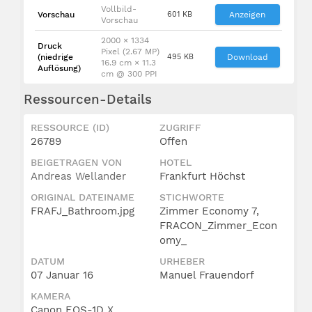
Vollbild-
Vorschau
601 KB
Anzeigen
Vorschau
2000 × 1334
Druck
Pixel (2.67 MP)
(niedrige
495 KB
Download
16.9 cm × 11.3
Auflösung)
cm @ 300 PPI
Ressourcen-Details
RESSOURCE (ID)
ZUGRIFF
26789
Offen
BEIGETRAGEN VON
HOTEL
Andreas Wellander
Frankfurt Höchst
ORIGINAL DATEINAME
STICHWORTE
FRAFJ_Bathroom.jpg
Zimmer Economy 7,
FRACON_Zimmer_Econ
omy_
DATUM
URHEBER
07 Januar 16
Manuel Frauendorf
KAMERA
Canon EOS-1D X