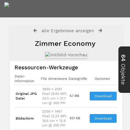
alle Ergebnisse anzeigen
Zimmer Economy
64
Objekte
Ressourcen-Werkzeuge
Datei-
File dimensions
Dateigröße
Optionen
Information
3840 × 2561
Original JPG
Pixel (9.83 MP)
6.1 MB
Download
Datei
32.5 cm × 21.7
cm @ 300 PPI
2200 × 1467
Pixel (3.23 MP)
Bildschirm
601 KB
Download
18.6 cm × 12.4
cm @ 300 PPI