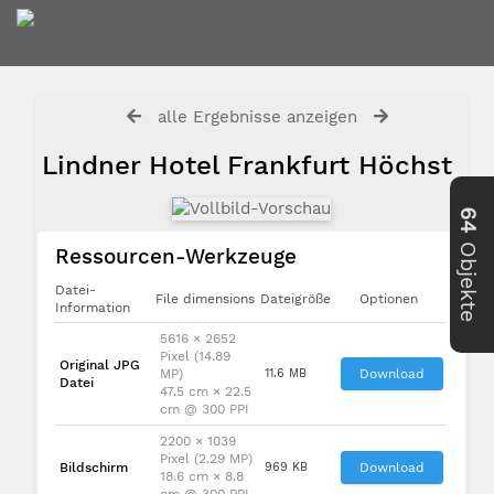
alle Ergebnisse anzeigen
Lindner Hotel Frankfurt Höchst
64
Objekte
Ressourcen-Werkzeuge
Datei-
File dimensions
Dateigröße
Optionen
Information
5616 × 2652
Pixel (14.89
Original JPG
MP)
11.6 MB
Download
Datei
47.5 cm × 22.5
cm @ 300 PPI
2200 × 1039
Pixel (2.29 MP)
Bildschirm
969 KB
Download
18.6 cm × 8.8
cm @ 300 PPI