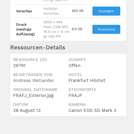
Vollbild-
Vorschau
969 KB
Anzeigen
Vorschau
2000 × 944
Druck
Pixel (1.89 MP)
(niedrige
831 KB
Download
16.9 cm × 8 cm
Auflösung)
@ 300 PPI
Ressourcen-Details
RESSOURCE (ID)
ZUGRIFF
26791
Offen
BEIGETRAGEN VON
HOTEL
Andreas Wellander
Frankfurt Höchst
ORIGINAL DATEINAME
STICHWORTE
FRAFJ_Exterior.jpg
FRAJF
DATUM
KAMERA
28 August 13
Canon EOS 5D Mark II