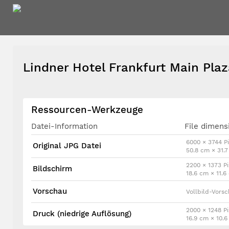
Lindner Hotel Frankfurt Main Pla
Ressourcen-Werkzeuge
Datei-Information
File dimens
6000 × 3744 Pi
Original JPG Datei
50.8 cm × 31.
2200 × 1373 Pi
Bildschirm
18.6 cm × 11.
Vorschau
Vollbild-Vors
2000 × 1248 Pi
Druck (niedrige Auflösung)
16.9 cm × 10.