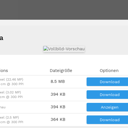
za
ions
Dateigröße
Optionen
xel (22.46 MP)
8.5 MB
Download
7 cm @ 300 PPI
xel (3.02 MP)
394 KB
Download
6 cm @ 300 PPI
394 KB
Anzeigen
chau
xel (2.5 MP)
364 KB
Download
6 cm @ 300 PPI