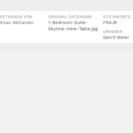
IGETRAGEN VON
ORIGINAL DATEINAME
STICHWORTE
dreas Wellander
1-Bedroom-Suite-
FRAJR
Skyline-View-Table.jpg
URHEBER
Gerrit Meier